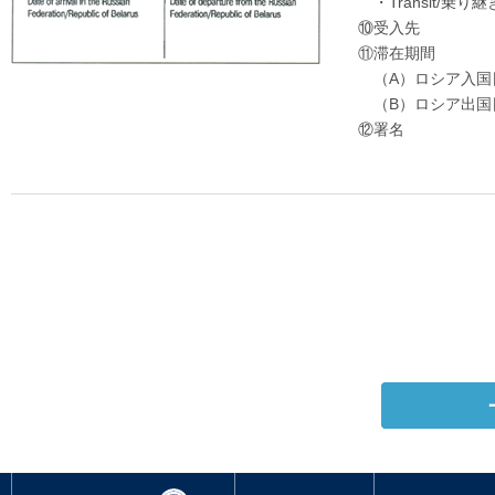
・Transit/乗り継
⑩受入先
⑪滞在期間
（A）ロシア入国日
（B）ロシア出国日
⑫署名
オーロラ航空
お知らせ