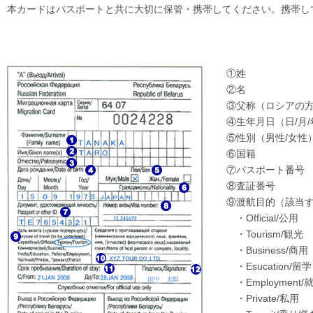
本カードはパスポートと共に大切に保管・携帯してください。携帯し
①姓
②名
③父称（ロシアの
④生年月日（日/月/
⑤性別（男性/女性
⑥国籍
⑦パスポート番号
⑧査証番号
⑨渡航目的（該当す
・Official/公用
・Tourism/観光
・Business/商用
・Esucation/留学
・Employment/
・Private/私用